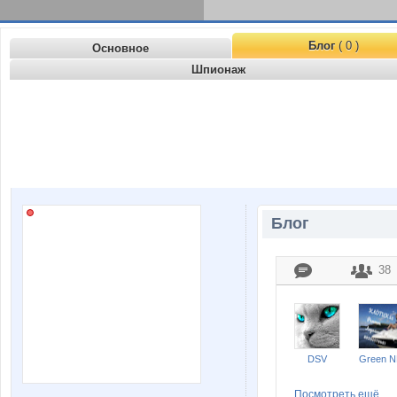
Блог
( 0 )
Основное
Шпионаж
Блог
38
DSV
Green 
Посмотреть ещё