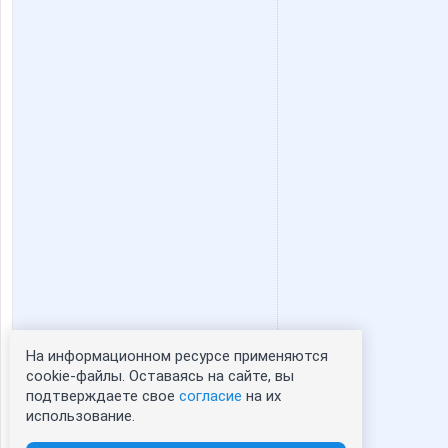
На информационном ресурсе применяются
Статистика портрета:
cookie-файлы. Оставаясь на сайте, вы
подтверждаете свое
согласие
на их
сейчас просматривают портрет - 0
использование.
зарегистрированные пользователи
посетившие портрет за 7 дней - 1