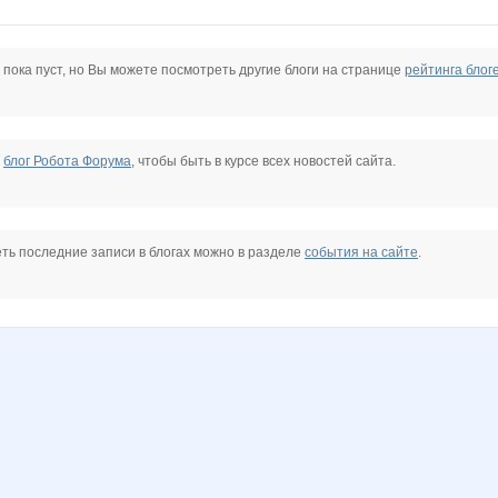
kiril OFF
lya79
nyusyakat
oks-moks
quattro)
scirocco
 пока пуст, но Вы можете посмотреть другие блоги на странице
рейтинга блог
Блейд
Фигаро_тут
Кузовщик
Продавщица из Секс-шопа
Прямоток
Ромзес
е
блог Робота Форума
, чтобы быть в курсе всех новостей сайта.
ть последние записи в блогах можно в разделе
события на сайте
.