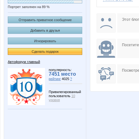
Портрет заполнен на 89 %
guv
jewel13
Этот блог
Отправить приватное сообщение
Добавить в друзья
Игнорировать
Юлия Ч
Архип
Посетит
Сделать подарок
Автофорум главный
популярность:
Посмотре
7451 место
рейтинг
4025
?
Привилегированный
пользователь
10
уровня