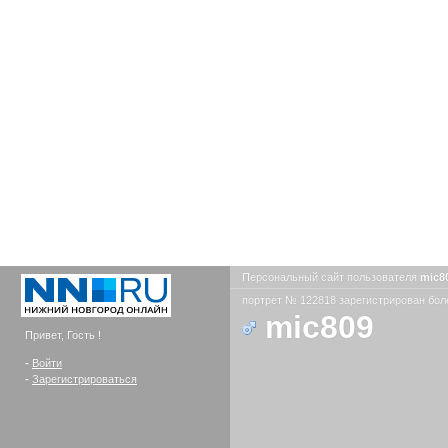
Персональный сайт пользователя
mic8
портрет № 122818 зарегистрирован боле
mic809
Привет, Гость !
-
Войти
-
Зарегистрироваться