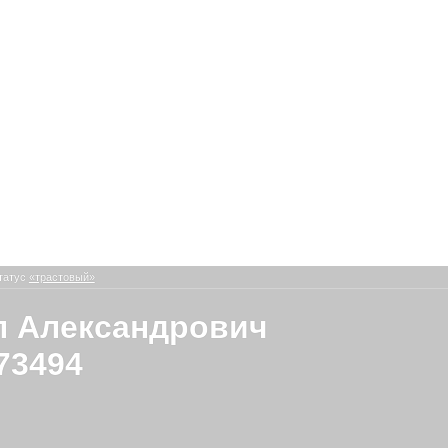
татус
«трастовый»
 Александрович
73494