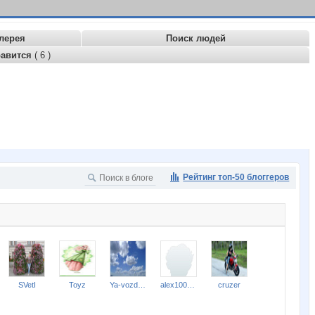
лерея
Поиск людей
равится
( 6 )
Рейтинг топ-50 блоггеров
SVetI
Toyz
Ya-vozduch
alex100376
cruzer