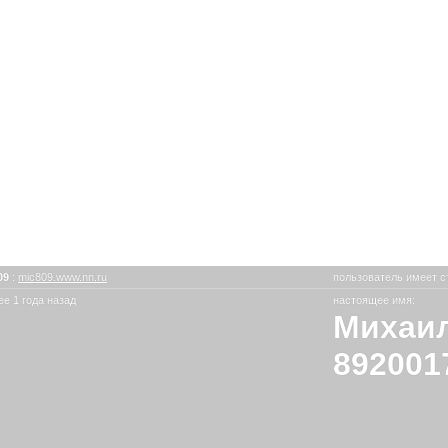
09
:
mic809.www.nn.ru
пользователь имеет с
е 1 года назад
настоящее имя:
Михаил
892001