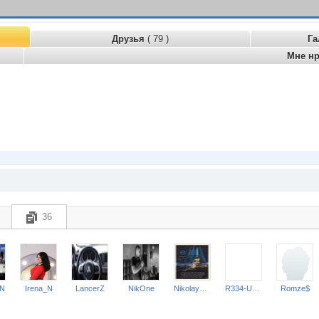
Друзья
( 79 )
Га
Мне н
36
NN
Irena_N
LancerZ
NikOne
NikolayTLM
R334-UOP
Romze$